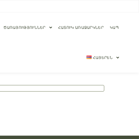
ԾԱՌԱՅՈՒԹՅՈՒՆՆԵՐ
ՀԱՏՈՒԿ ԱՌԱՋԱՐԿՆԵՐ
ԿԱՊ
ՀԱՅԵՐԵՆ