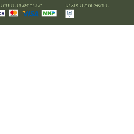
ԱՐՄԱՆ ՄԵԹՈԴՆԵՐ
ԱՆՎՏԱՆԳՈՒԹՅՈՒՆ