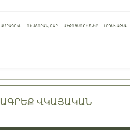
ԱՄՐԱԳՐԵԼ
ՌԵՍՏՈՐԱՆ, ԲԱՐ
ՄԻՋՈՑԱՌՈՒՄՆԵՐ
ԼՈՂԱՎԱԶԱՆ
ԱԳՐԵՔ ՎԿԱՅԱԿԱՆ