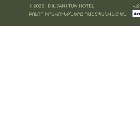
© 2025 | DILIJANI TUN HOTEL
ՎՃ
ԲՈԼՈՐ ԻՐԱՎՈՒՆՔՆԵՐԸ ՊԱՇՏՊԱՆՎԱԾ ԵՆ